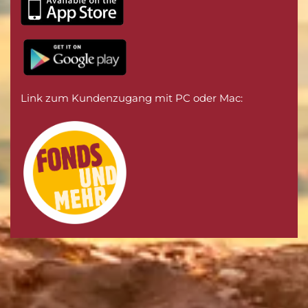
Moderne Technik und App
Link zum Kundenzugang mit PC oder Mac: