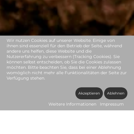
Wir nutzen Cookies auf unserer Website. Einige von
ihnen sind essenziell für den Betrieb der Seite, während
andere uns helfen, diese Website und die
Nutzererfahrung zu verbessern (Tracking Cookies). Sie
können selbst entscheiden, ob Sie die Cookies zulassen
möchten. Bitte beachten Sie, dass bei einer Ablehnung
womöglich nicht mehr alle Funktionalitäten der Seite zur
Verfügung stehen.
Akzeptieren
Ablehnen
Weitere Informationen
Impressum
Depoteröffnung