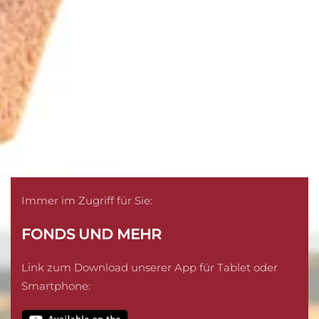
Immer im Zugriff für Sie:
FONDS UND MEHR
Link zum Download unserer App für Tablet oder
Smartphone: