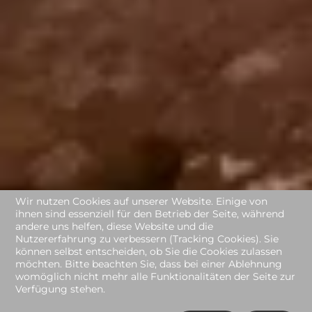
Wir nutzen Cookies auf unserer Website. Einige von
ihnen sind essenziell für den Betrieb der Seite, während
andere uns helfen, diese Website und die
Nutzererfahrung zu verbessern (Tracking Cookies). Sie
können selbst entscheiden, ob Sie die Cookies zulassen
möchten. Bitte beachten Sie, dass bei einer Ablehnung
womöglich nicht mehr alle Funktionalitäten der Seite zur
Verfügung stehen.